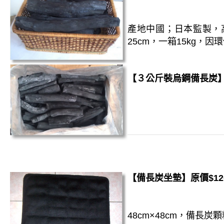
產地中國；日本監製，
25cm，一箱15kg，
【３公斤裝烏鋼備長炭】NTD
【備長炭坐墊】原價$120
48cm×48cm，備