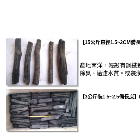
【15公斤直徑1.5~2CM備長
產地南洋，輕敲有鋼鐵
除臭、過濾水質。或裝
【3公斤裝1.5~2.5備長炭】